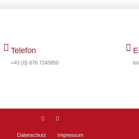
Telefon
E
+43 (0) 676 7245950
br
L
X
i
i
n
n
k
g
Datenschutz
Impressum