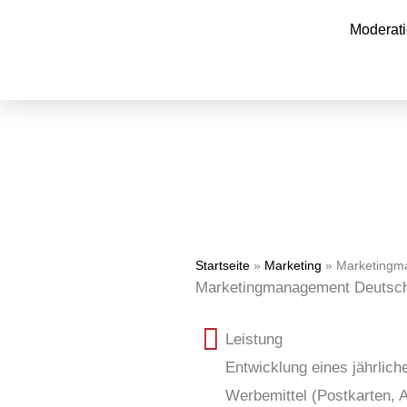
Zum
Moderat
Inhalt
springen
Startseite
»
Marketing
»
Marketingm
Marketingmanagement Deutsch
Leistung
Entwicklung eines jährlic
Werbemittel (Postkarten, A