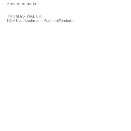
Zusammenarbeit.
THOMAS WALCH
HGV-Bezirksobmann Pustertal/Gadertal
Mobilitätscoaching
Kommunikation
klimafreundlicher Mobilität im
Tourismus
In den letzten Jahren ist die